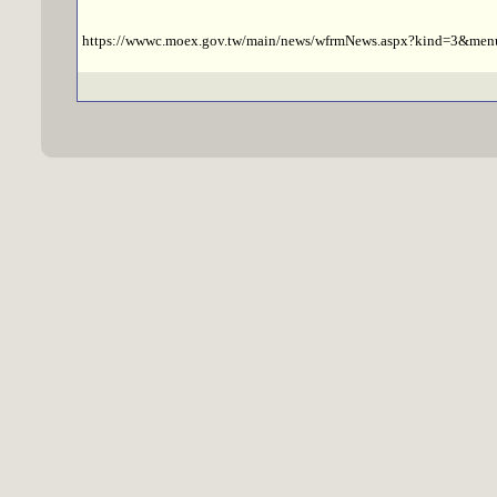
https://wwwc.moex.gov.tw/main/news/wfrmNews.aspx?kind=3&me