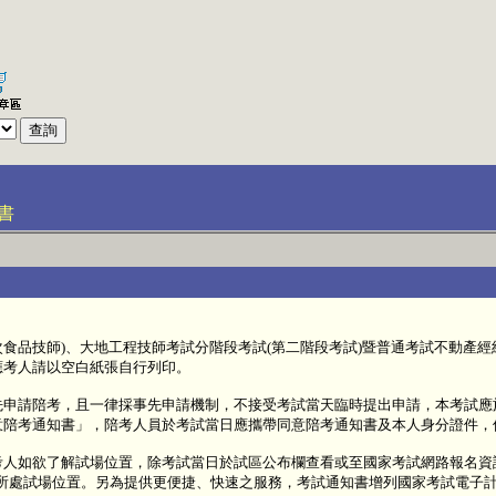
書
次食品技師)、大地工程技師考試分階段考試(第二階段考試)暨普通考試不動產經
應考人請以空白紙張自行列印。
請陪考，且一律採事先申請機制，不接受考試當天臨時提出申請，本考試應於11
意陪考通知書」，陪考人員於考試當日應攜帶同意陪考通知書及本人身分證件，
考人如欲了解試場位置，除考試當日於試區公布欄查看或至國家考試網路報名資
看所處試場位置。另為提供更便捷、快速之服務，考試通知書增列國家考試電子計算