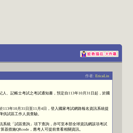
作者:
EricaLin
紀人、記帳士考試之考試通知書，預定自113年10月31日起，於國
3年10月31日至11月4日，登入國家考試網路報名資訊系統提
俾供試區工作人員查驗。
訊系統「試區查詢」項下查詢，亦可至本部全球資訊網該項考試
器措施QRcode，應考人可提前查看相關資訊。