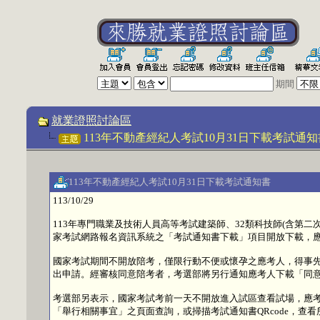
期間
就業證照討論區
113年不動產經紀人考試10月31日下載考試通知
113年不動產經紀人考試10月31日下載考試通知書
113/10/29
113年專門職業及技術人員高等考試建築師、32類科技師(含第二
家考試網路報名資訊系統之「考試通知書下載」項目開放下載，
國家考試期間不開放陪考，僅限行動不便或懷孕之應考人，得事先申
出申請。經審核同意陪考者，考選部將另行通知應考人下載「同
考選部另表示，國家考試考前一天不開放進入試區查看試場，應
「舉行相關事宜」之頁面查詢，或掃描考試通知書QRcode，查