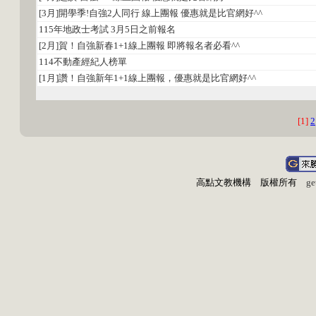
[3月]開學季!自強2人同行 線上團報 優惠就是比官網好^^
115年地政士考試 3月5日之前報名
[2月]賀！自強新春1+1線上團報 即將報名者必看^^
114不動產經紀人榜單
[1月]讚！自強新年1+1線上團報，優惠就是比官網好^^
[1]
2
高點文教機構 版權所有
ge